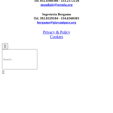
Tel. 011.4368566 - 333.2572126
mondiale@sermig.org
Segreteria Bergamo
Tel. 392.0329104 - 334.6568303
bergamo@giovanipace.org
Privacy & Policy
Cookies

