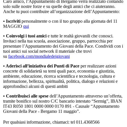
Caro amico, l’Appuntamento di Bergamo verrà realizzato contando
solo sulle nostre forze e su quelle degli amici che ci aiuteranno.
Anche tu puoi contribuire all’organizzazione dell’Appuntamento:
• Iscriviti
personalmente o con il tuo gruppo alla giornata del 11
MAGGIO
qui
• Coinvolgi i tuoi amici
e tutte le realtà giovanili che conosci.
Invitaci nella tua scuola, associazione, gruppo, parrocchia per
presentare l’Appuntamento dei Giovani della Pace. Condividi con i
tuoi amici sui social network il materiale che trovi
su
facebook.com/mondialedeigiovani
• Aderisci all’iniziativa dei Punti di Pace
per realizzare azioni
concrete di solidarietà su temi quali pace, economia e giustizia,
ambiente, educazione, ricerca scientifica e tecnologia, cultura e
informazione, bellezza, spiritualità, politica, dialogo e relazioni e
approfondisci alcuni di questi ambiti
• Contribuisci alle spese
dell’Appuntamento attraverso un’offerta,
tramite bonifico sul nostro C/C bancario intestato “Sermig”, IBAN
IT43 R050 1801 0000 0000 0170 891 - Causale “Appuntamento
Giovani della Pace - Bergamo 11 maggio”.
Per qualsiasi informazione, chiamaci: tel 011.4368566