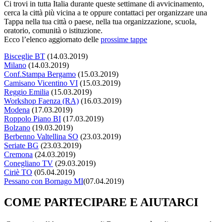
Ci trovi in tutta Italia durante queste settimane di avvicinamento,
cerca la città più vicina a te oppure contattaci per organizzare una
Tappa nella tua città o paese, nella tua organizzazione, scuola,
oratorio, comunità o istituzione.
Ecco l’elenco aggiornato delle
prossime tappe
Bisceglie BT
(
14.03.2019
)
Milano
(
14.03.2019
)
Conf.Stampa Bergamo
(
15.03.2019
)
Camisano Vicentino VI
(
15.03.2019
)
Reggio Emilia
(
15.03.2019
)
Workshop Faenza (RA)
(
16.03.2019
)
Modena
(
17.03.2019
)
Roppolo Piano BI
(
17.03.2019
)
Bolzano
(
19.03.2019
)
Berbenno Valtellina SO
(
23.03.2019
)
Seriate BG
(
23.03.2019
)
Cremona
(
24.03.2019
)
Conegliano TV
(
29.03.2019
)
Ciriè TO
(
05.04.2019
)
Pessano con Bornago MI
(
07.04.2019
)
COME PARTECIPARE E AIUTARCI